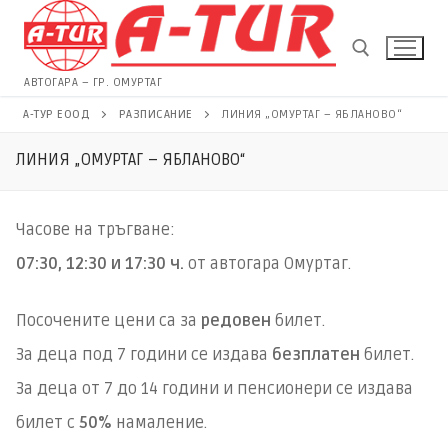
Пропуснете
към
съдържанието
АВТОГАРА – ГР. ОМУРТАГ
А-ТУР ЕООД
РАЗПИСАНИЕ
ЛИНИЯ „ОМУРТАГ – ЯБЛАНОВО“
Търсене за:
ЛИНИЯ „ОМУРТАГ – ЯБЛАНОВО“
Часове на тръгване:
07:30, 12:30 и 17:30 ч.
от автогара Омуртаг.
Посочените цени са за
редовен
билет.
За деца под 7 години се издава
безплатен
билет.
За деца от 7 до 14 години и пенсионери се издава
билет с
50%
намаление.