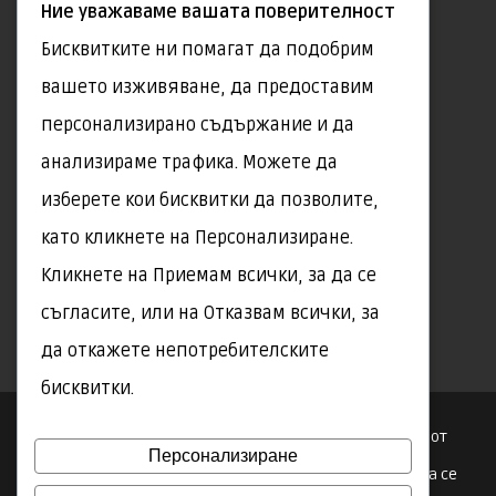
Ние уважаваме вашата поверителност
Бисквитките ни помагат да подобрим
ГОДИШЕН ПРЕГЛЕД
вашето изживяване, да предоставим
Редовни годишни прегледи на всички наши
персонализирано съдържание и да
автобуси, бусове и автомобили
анализираме трафика. Можете да
изберете кои бисквитки да позволите,
ПРОФЕСИОНАЛНИ ШОФЬОРИ
като кликнете на Персонализиране.
Кликнете на Приемам всички, за да се
Всички наши шофьори са професионалисти с
съгласите, или на Отказвам всички, за
доказан опит и дългогодишен стаж.
да откажете непотребителските
бисквитки.
Copyright © 2026 А-ТУР ЕООД. Темата е разработена от
Персонализиране
Customify
.
Icons by iconixar – Flaticon
. Уеб страницата се