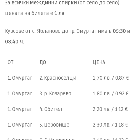
За всички
междинни спирки
(от село до село)
цената на билета е
1 лв.
Курсове от с. Ябланово до гр. Омуртаг има в
05:30 и
08:40 ч.
ОТ
ДО
ЦЕНА
1. Омуртаг
2. Красноселци
1,70 лв. / 0.87 €
1. Омуртаг
3. р. Козарево
1,80 лв. / 0.92 €
1. Омуртаг
4. Обител
2,20 лв. / 1.12 €
1. Омуртаг
5. Церовище
2,30 лв. / 1.18 €