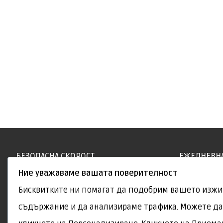
БЕЗОПАСНА СКОРОСТ
ЕЖЕДНЕВН
Ние уважаваме вашата поверителност
Всички наши шофьори стриктно
Всички пре
Бисквитките ни помагат да подобрим вашето изжи
спазват скоростта за движение по
обслужват 
съдържание и да анализираме трафика. Можете да 
пътищата.
гарантират