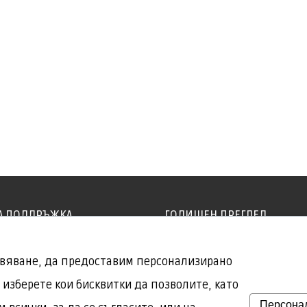
А ПОДДРЪЖКА
ГОДИШЕН ПРЕГЛЕД
возни средства се
Редовни годишни прегле
вяване, да предоставим персонализирано
редовно, за да
всички наши автобуси, бу
изберете кои бисквитки да позволите, като
 вашата безопасност!
автомобили
Персона