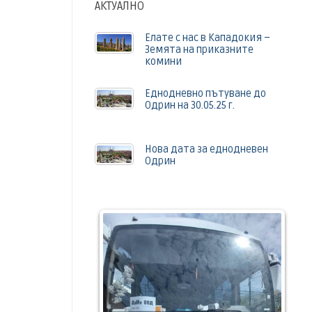
АКТУАЛНО
Елате с нас в Кападокия –
Земята на приказните
комини
Еднодневно пътуване до
Одрин на 30.05.25 г.
Нова дата за еднодневен
Одрин