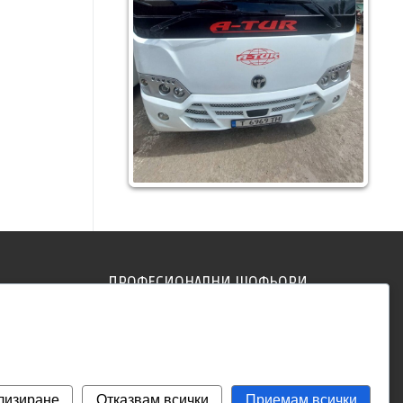
ПРОФЕСИОНАЛНИ ШОФЬОРИ
ди на
Всички наши шофьори са
сове и
професионалисти с доказан опит и
дългогодишен стаж.
лизиране
Отказвам всички
Приемам всички